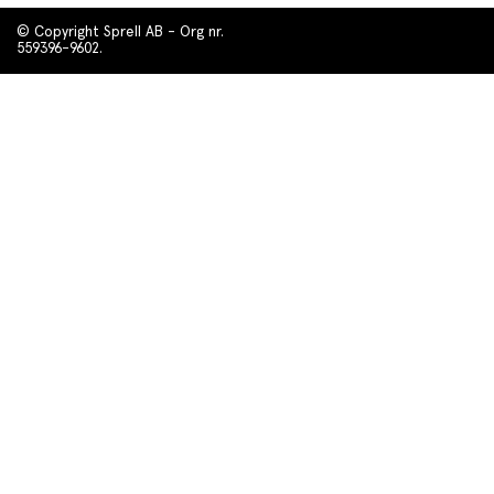
© Copyright Sprell AB - Org nr.
559396-9602.