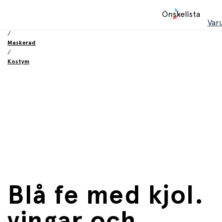
Hem
Önskelista
/
Var
Leksaker
/
Maskerad
/
Kostym
Blå fe med kjol.
vingar och