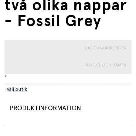
två olika nappar
- Fossil Grey
LÄGG I VARUKORGEN
KLICKA OCH HÄMTA
-
Välj butik
PRODUKTINFORMATION
Introduktion till fast föda är en spännande milstolpe i