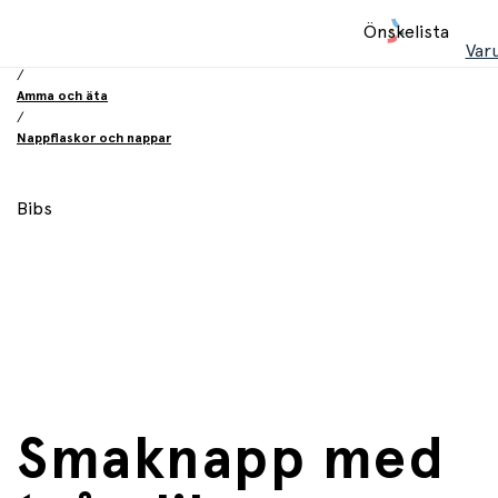
Hem
Önskelista
/
Var
Babyprodukter
/
Amma och äta
/
Nappflaskor och nappar
Bibs
Smaknapp med