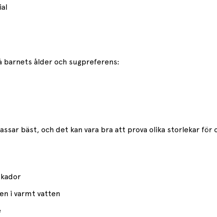
ial
på barnets ålder och sugpreferens:
ssar bäst, och det kan vara bra att prova olika storlekar för
 skador
en i varmt vatten
e