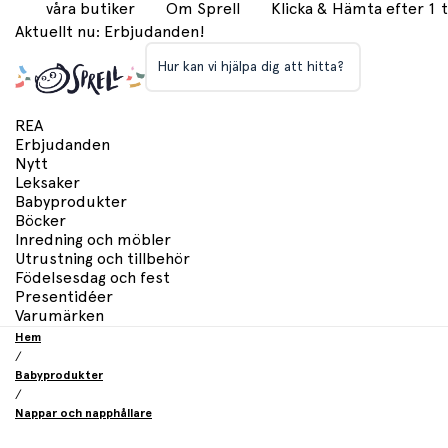
våra butiker
Om Sprell
Klicka & Hämta efter 1
Aktuellt nu: Erbjudanden!
Hur kan vi hjälpa dig att hitta?
REA
Erbjudanden
Nytt
Leksaker
Babyprodukter
Böcker
Inredning och möbler
Utrustning och tillbehör
Födelsesdag och fest
Presentidéer
Varumärken
Hem
/
Babyprodukter
/
Nappar och napphållare