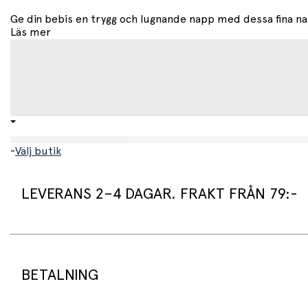
Ge din bebis en trygg och lugnande napp med dessa fina nap
Läs mer
-
Välj butik
LEVERANS 2–4 DAGAR. FRAKT FRÅN 79:-
Leveranstid:
Vi packar normalt dina varor under arbetsdagen/nästa arb
Standard leveranstid för varor som finns i lager är 2–4 daga
BETALNING
Beställningsvaror har en leveranstid på 3–6 veckor.