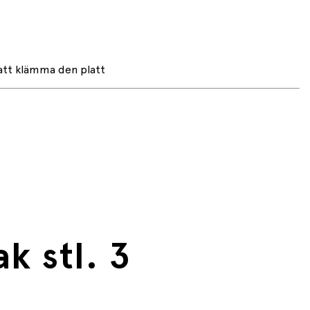
 att klämma den platt
k stl. 3