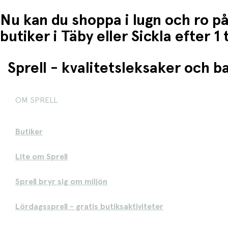
Nu kan du shoppa i lugn och ro på
butiker i Täby eller Sickla efter 
Sprell - kvalitetsleksaker och 
OM SPRELL
Butiker
Lite om Sprell
Sprell bryr sig om miljön
Lördagssprell - gratis butiksaktiviteter