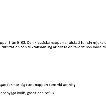
par från BIBS. Den klassiska nappen är älskad för sin mjuka o
ritation och fuktansamling är detta en favorit hos både förä
ngan formar sig runt nappen som vid amning
 förebygga kolik, gaser och reflux