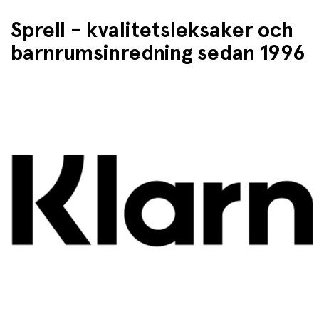
Ljusfunktion:
Lyser i upp till 8 timmar efter 5–10
sekunders exponering av ljus
Sprell - kvalitetsleksaker och
Ålder:
0–6 mån (stl. 1) och 6–18 mån (stl. 2)
barnrumsinredning sedan 1996
Användning och skötsel:
Före första användning:
Dra i nappen och
kontrollera den för skador. Sterilisera genom att
skålla den.
Underhåll:
Rengör regelbundet genom att skålla i
hett vatten.
Byt ut nappen
var 4–6:e vecka
eller vid första tecken på
skada, klibbighet eller att nappen blivit förstorad.