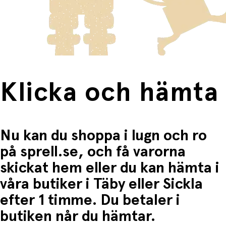
Produkter som omfattas av detta är tydligt märkta, och
gom
frakten för dessa varor visas i kassan.
Ventilsystem
– släpper ut luft och ger en naturlig
Fri frakt när du handlar för mer än 1500:-
passform
Skonsam sköld
– motverkar hudirritation och
fuktansamling
Lätt att rengöra
– kan skållas för sterilisering
Klicka och hämta
Finns i två storlekar
– stl. 1 (0–6 mån) och stl. 2 (6–
18 mån)
Säkra material
– BPA-fri, 100 % livsmedelsgodkänd
Nu kan du shoppa i lugn och ro
Designad och tillverkad i Danmark
på sprell.se, och få varorna
Specifikationer:
skickat hem eller du kan hämta i
våra butiker i Täby eller Sickla
Antal i förpackningen:
2 nappar
efter 1 timme. Du betaler i
Material:
Sköld i livsmedelsgodkänd PP-plast, napp
i naturlig latex
butiken når du hämtar.