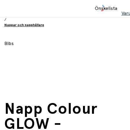
Hem
Önskelista
/
Var
Babyprodukter
/
Nappar och napphållare
Bibs
Napp Colour
GLOW -