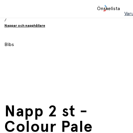
Hem
Önskelista
/
Var
Babyprodukter
/
Nappar och napphållare
Bibs
Napp 2 st -
Colour Pale