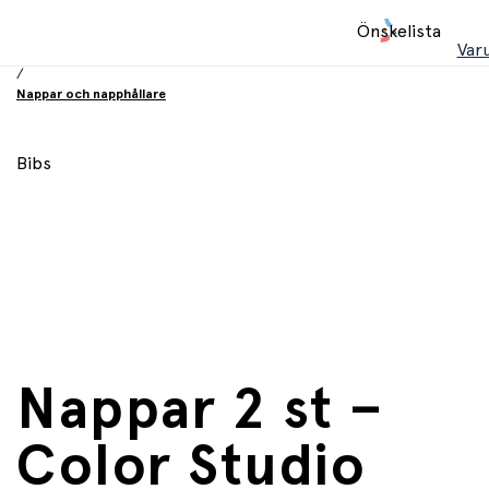
Hem
Önskelista
/
Var
Babyprodukter
/
Nappar och napphållare
Bibs
Nappar 2 st –
Color Studio