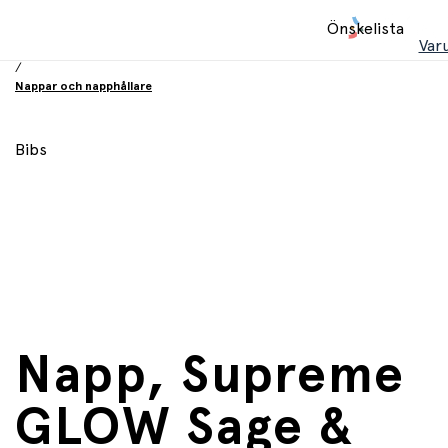
Hem
Önskelista
/
Var
Babyprodukter
/
Nappar och napphållare
Bibs
Napp, Supreme
GLOW Sage &