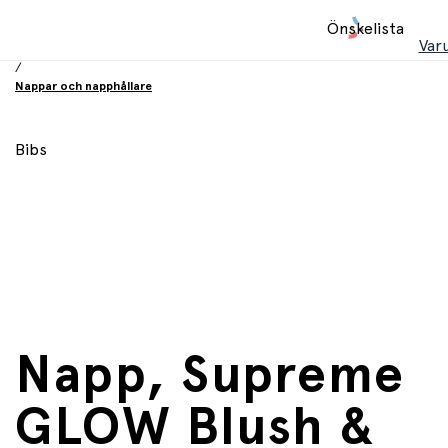
Hem
Önskelista
/
Var
Babyprodukter
/
Nappar och napphållare
Bibs
Napp, Supreme
GLOW Blush &