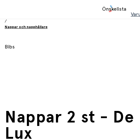
Hem
Önskelista
/
Var
Babyprodukter
/
Nappar och napphållare
Bibs
Nappar 2 st - De
Lux