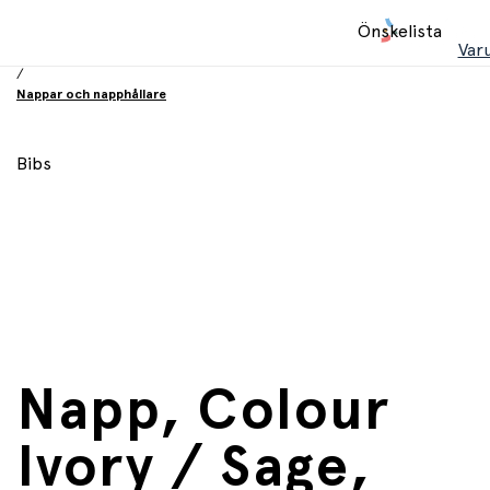
Hem
Önskelista
/
Var
Babyprodukter
/
Nappar och napphållare
Bibs
Napp, Colour
Ivory / Sage,