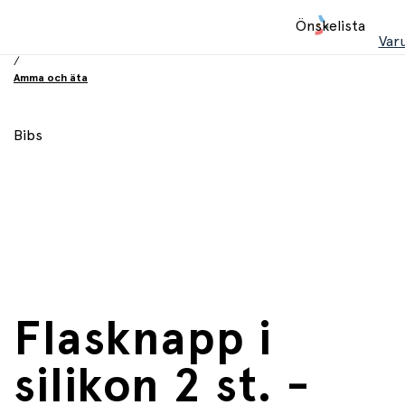
Hem
Önskelista
/
Var
Babyprodukter
/
Amma och äta
Bibs
Flasknapp i
silikon 2 st. -