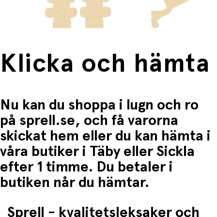
Fri frakt när du handlar för mer än 1500:-
standard EN14350.
Specifikationer:.
Innehåll:
Klicka och hämta
2 x flasknappar i medicinsk silikon.
Material:
100% silikon av medicinsk kvalitet.
Nu kan du shoppa i lugn och ro
Användning och underhåll
på sprell.se, och få varorna
skickat hem eller du kan hämta i
Före första användningen:
våra butiker i Täby eller Sickla
Undersök nappen noggrant genom att dra i den i
alla riktningar och kontrollera om den är svag eller
efter 1 timme. Du betaler i
skadad.
Sterilisera alltid nya nappar före första
butiken når du hämtar.
användningen.
Sterilisering:
Sprell - kvalitetsleksaker och