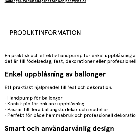
Ballonger, födelsedagshattar och partyvisslor
PRODUKTINFORMATION
En praktisk och effektiv handpump för enkel uppblåsning av
det är till födelsedag, fest, dekorationer eller professione
Enkel uppblåsning av ballonger
Ett praktiskt hjälpmedel till fest och dekoration.
• Handpump för ballonger
• Konisk pip för enklare uppblåsning
• Passar till flera ballongstorlekar och modeller
• Perfekt för både hemmabruk och professionell dekorati
Smart och användarvänlig design