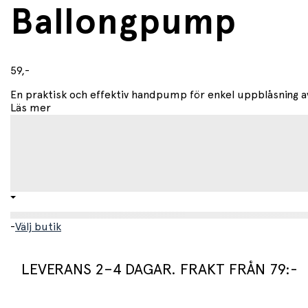
• 5,3 x 29 cm
Ballongpump
59,-
En praktisk och effektiv handpump för enkel uppblåsning av
Läs mer
-
Välj butik
LEVERANS 2–4 DAGAR. FRAKT FRÅN 79:-