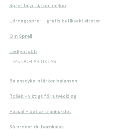
Sprell bryr sig om miljön
Lördagssprell - gratis butiksaktiviteter
Om Sprell
Lediga jobb
TIPS OCH ARTIKLAR
Balanscykel stärker balansen
Rollek - viktigt för utveckling
Pussel - det är träning det
Så ordnar du barnkalas