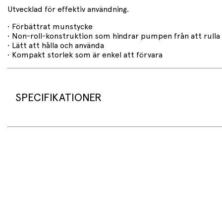
Utvecklad för effektiv användning.
• Förbättrat munstycke
• Non-roll-konstruktion som hindrar pumpen från att rulla 
• Lätt att hålla och använda
• Kompakt storlek som är enkel att förvara
SPECIFIKATIONER
Produktspecifikationer
• Produkt: Ballongpump
• Modell: Purple & Green Ultra Professional Hand Pump
• Typ: Handpump
• Färg: Lila och grön
Mått