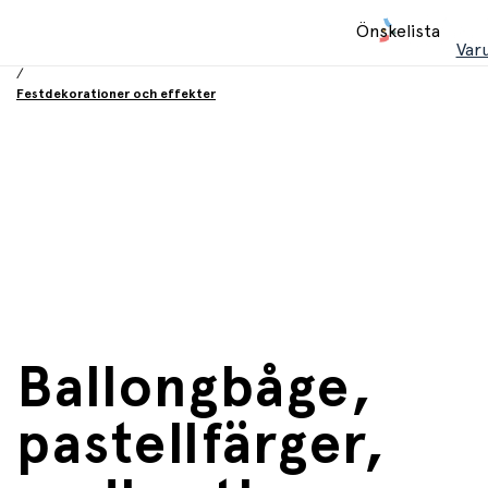
Hem
Önskelista
/
Var
Födelsesdag och fest
/
Festdekorationer och effekter
Ballongbåge,
pastellfärger,