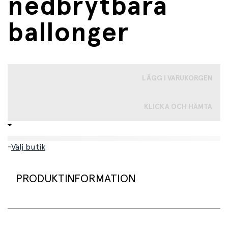
nedbrytbara
ballonger
LÄGG I VARUKORGEN
KLICKA OCH HÄMTA
-
Välj butik
PRODUKTINFORMATION
Sätt ihop denna iögonfallande festdekoration: en
fantastisk ballongbåge bestående av nedbrytbara