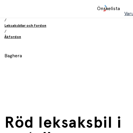
Hem
Önskelista
/
Var
Leksaker
/
Leksaksbilar och fordon
/
Åkfordon
Baghera
Röd leksaksbil i