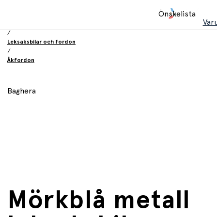
Hem
Önskelista
/
Var
Leksaker
/
Leksaksbilar och fordon
/
Åkfordon
Baghera
Mörkblå metall