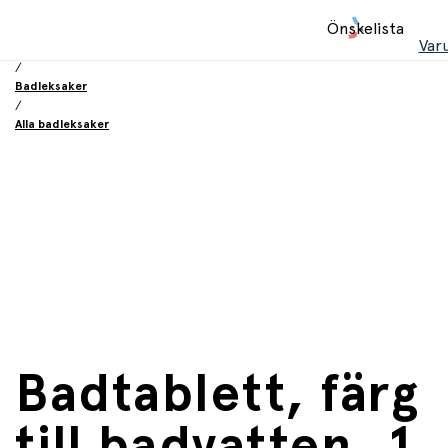
Hem
Önskelista
/
Var
Leksaker
/
Badleksaker
/
Alla badleksaker
Badtablett, färg
till badvatten, 1