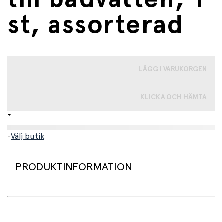
st, assorterad
LÄGG I VARUKORGEN
KLICKA OCH HÄMTA
-
Välj butik
PRODUKTINFORMATION
Gör badandet till en lekfull upplevelse med dessa
populära badtabletter från Tinti. När tabletten läggs i