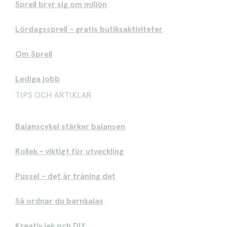
Sprell bryr sig om miljön
Lördagssprell - gratis butiksaktiviteter
Om Sprell
Lediga jobb
TIPS OCH ARTIKLAR
Balanscykel stärker balansen
Rollek - viktigt för utveckling
Pussel - det är träning det
Så ordnar du barnkalas
Kreativ lek och DIY