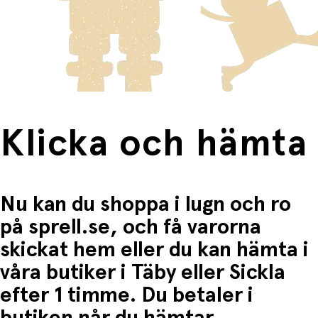
innebär en högre fraktkostnad.
Produkter som omfattas av detta är tydligt märkta, och
frakten för dessa varor visas i kassan.
Fri frakt när du handlar för mer än 1500:-
Klicka och hämta
Nu kan du shoppa i lugn och ro
på sprell.se, och få varorna
skickat hem eller du kan hämta i
våra butiker i Täby eller Sickla
efter 1 timme. Du betaler i
butiken når du hämtar.