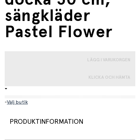
sängkläder
Pastel Flower
LÄGG I VARUKORGEN
KLICKA OCH HÄMTA
-
Välj butik
PRODUKTINFORMATION
Rosa sängset för docka. I detta paket får du ett rosa