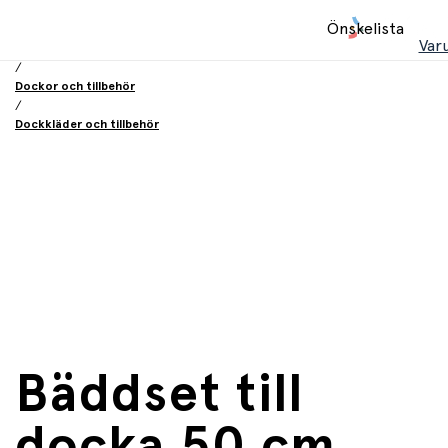
Hem
Önskelista
/
Var
Leksaker
/
Dockor och tillbehör
/
Dockkläder och tillbehör
Bäddset till
docka 50 cm,