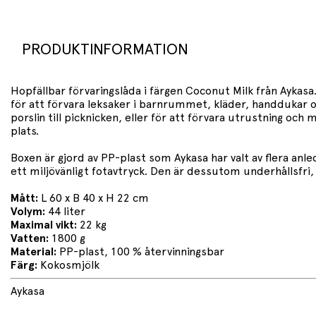
PRODUKTINFORMATION
Hopfällbar förvaringslåda i färgen Coconut Milk från Ayka
för att förvara leksaker i barnrummet, kläder, handdukar o
porslin till picknicken, eller för att förvara utrustning oc
plats.
Boxen är gjord av PP-plast som Aykasa har valt av flera anle
ett miljövänligt fotavtryck. Den är dessutom underhållsfri,
Mått:
L 60 x B 40 x H 22 cm
Volym:
44 liter
Maximal vikt:
22 kg
Vatten:
1800 g
Material:
PP-plast, 100 % återvinningsbar
Färg:
Kokosmjölk
Aykasa