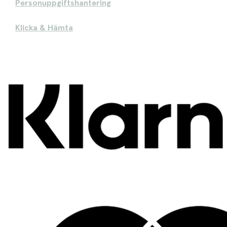
Personuppgiftshantering
Klicka & Hämta