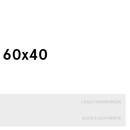
t 60x40
LÄGG I VARUKORGEN
KLICKA OCH HÄMTA