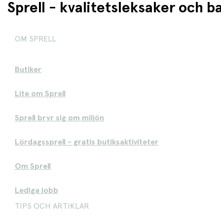
Sprell - kvalitetsleksaker och 
OM SPRELL
Butiker
Lite om Sprell
Sprell bryr sig om miljön
Lördagssprell - gratis butiksaktiviteter
Om Sprell
Lediga jobb
TIPS OCH ARTIKLAR