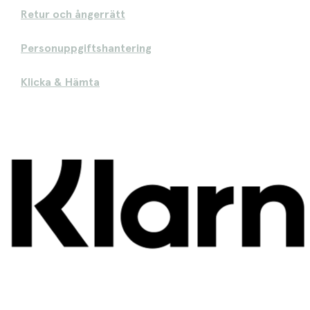
Retur och ångerrätt
Personuppgiftshantering
Klicka & Hämta