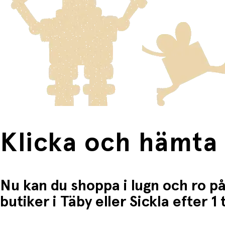
Produkter som omfattas av detta är tydligt märkta, och frak
Fri frakt när du handlar för mer än 1500:-
Klicka och hämta
Nu kan du shoppa i lugn och ro på
butiker i Täby eller Sickla efter 