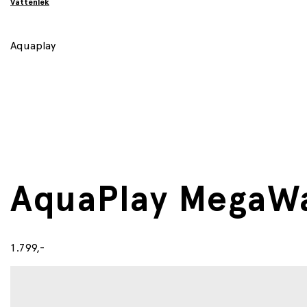
Vattenlek
Aquaplay
AquaPlay MegaW
1.799,-