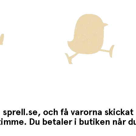
ten för dessa varor visas i kassan.
 sprell.se, och få varorna skickat
1 timme. Du betaler i butiken når 