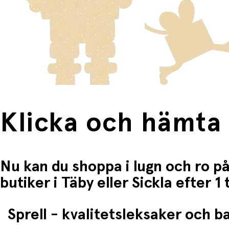
Fri frakt när du handlar för mer än 1500:-
Klicka och hämta
Nu kan du shoppa i lugn och ro på
butiker i Täby eller Sickla efter 
Sprell - kvalitetsleksaker och 