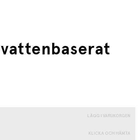
- vattenbaserat
LÄGG I VARUKORGEN
KLICKA OCH HÄMTA