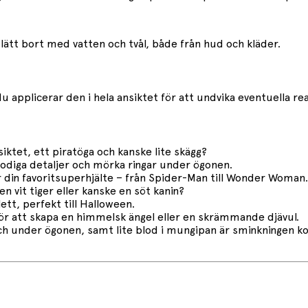
ätt bort med vatten och tvål, både från hud och kläder.
 applicerar den i hela ansiktet för att undvika eventuella rea
iktet, ett piratöga och kanske lite skägg?
lodiga detaljer och mörka ringar under ögonen.
din favoritsuperhjälte – från Spider-Man till Wonder Woman.
en vit tiger eller kanske en söt kanin?
ett, perfekt till Halloween.
ör att skapa en himmelsk ängel eller en skrämmande djävul.
och under ögonen, samt lite blod i mungipan är sminkningen k