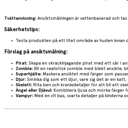
Tvättanvisning:
Ansiktsmålningen är vattenbaserad och tas l
Säkerhetstips:
Testa produkten på ett litet område av huden innan du
Förslag på ansiktsmålning:
Pirat:
Skapa en skräckinjagande pirat med ett sår i ans
Zombie:
Bli en realistisk zombie med blekt ansikte, b
Superhjälte:
Maskera ansiktet med färger som passar 
Djur:
Sminka dig som ett djur, vare sig det är en katt, 
Skelett:
Rita ben och kraniedetaljer för att bli ett skel
Ängel eller Djävul:
Kombinera ljusa och mörka färger f
Vampyr:
Med en vit bas, svarta detaljer på kinderna 