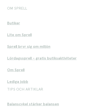
OM SPRELL
Butiker
Lite om Sprell
Sprell bryr sig om miljön
Lördagssprell - gratis butiksaktiviteter
Om Sprell
Lediga jobb
TIPS OCH ARTIKLAR
Balanscykel stärker balansen