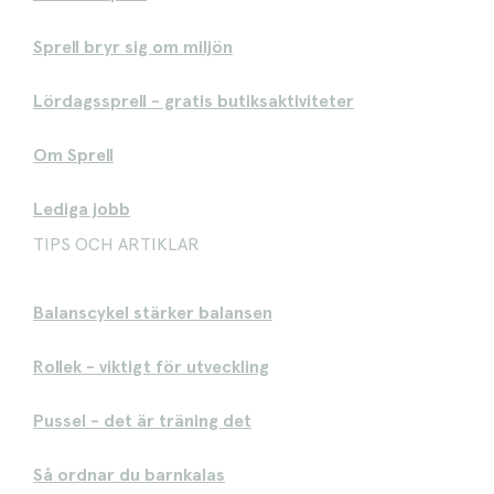
Sprell bryr sig om miljön
Lördagssprell - gratis butiksaktiviteter
Om Sprell
Lediga jobb
TIPS OCH ARTIKLAR
Balanscykel stärker balansen
Rollek - viktigt för utveckling
Pussel - det är träning det
Så ordnar du barnkalas