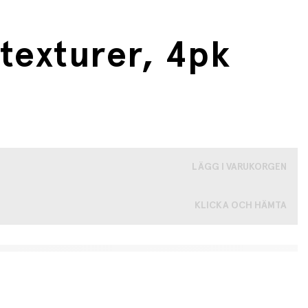
 texturer, 4pk
LÄGG I VARUKORGEN
KLICKA OCH HÄMTA