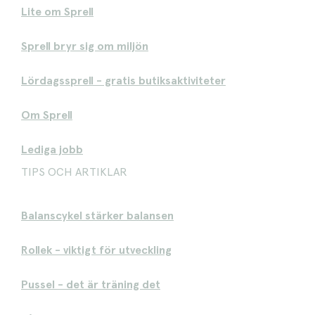
Lite om Sprell
Sprell bryr sig om miljön
Lördagssprell - gratis butiksaktiviteter
Om Sprell
Lediga jobb
TIPS OCH ARTIKLAR
Balanscykel stärker balansen
Rollek - viktigt för utveckling
Pussel - det är träning det