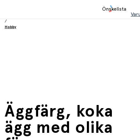
Hem
Önskelista
/
Var
Leksaker
/
Hobby
Äggfärg, koka
ägg med olika