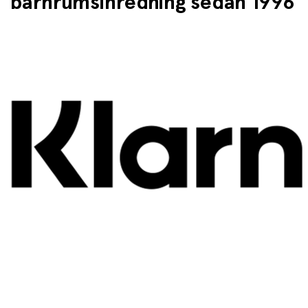
barnrumsinredning sedan 1996