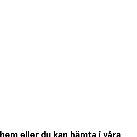
då debiteras kortet/fakturan.
n högre fraktkostnad.
 hem eller du kan hämta i våra