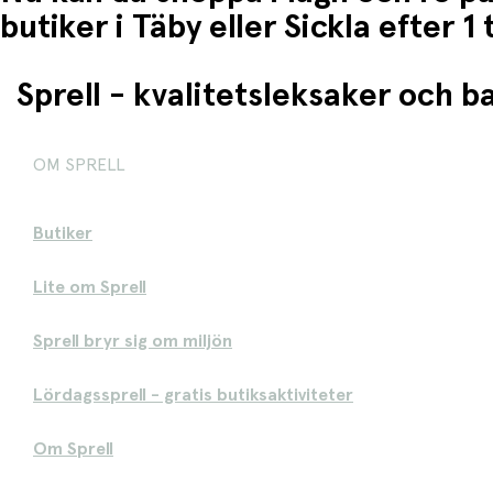
butiker i Täby eller Sickla efter 
Sprell - kvalitetsleksaker och 
OM SPRELL
Butiker
Lite om Sprell
Sprell bryr sig om miljön
Lördagssprell - gratis butiksaktiviteter
Om Sprell