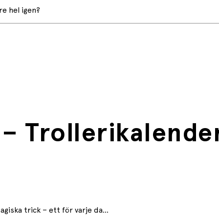
e hel igen?
– Trollerikalend
ka trick – ett för varje da...