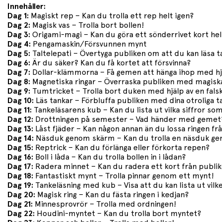
Innehåller:
Dag 1:
Magiskt rep – Kan du trolla ett rep helt igen?
Dag 2:
Magisk vas – Trolla bort bollen!
Dag 3:
Origami-magi – Kan du göra ett sönderrivet kort hel
Dag 4:
Pengamaskin/Försvunnen mynt
Dag 5:
Taltelepati – Övertyga publiken om att du kan läsa t
Dag 6:
Är du säker? Kan du få kortet att försvinna?
Dag 7:
Dollar-klämmorna – Få gemen att hänga ihop med hj
Dag 8:
Magnetiska ringar – Överraska publiken med magiska
Dag 9:
Tumtricket – Trolla bort duken med hjälp av en fal
Dag 10:
Läs tankar – Förbluffa publiken med dina otroliga 
Dag 11:
Tankeläsarens kub – Kan du lista ut vilka siffror s
Dag 12:
Drottningen på semester – Vad händer med gemet
Dag 13:
Låst fjäder – Kan någon annan än du lossa ringen fr
Dag 14:
Näsduk genom skärm – Kan du trolla en näsduk g
Dag 15:
Reptrick – Kan du förlänga eller förkorta repen?
Dag 16:
Boll i låda – Kan du trolla bollen in i lådan?
Dag 17:
Radera minnet – Kan du radera ett kort från publi
Dag 18:
Fantastiskt mynt – Trolla pinnar genom ett mynt!
Dag 19:
Tankeläsning med kub – Visa att du kan lista ut vil
Dag 20:
Magisk ring – Kan du fästa ringen i kedjan?
Dag 21:
Minnesprovrör – Trolla med ordningen!
Dag 22:
Houdini-myntet – Kan du trolla bort myntet?