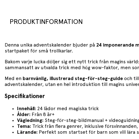
PRODUKTINFORMATION
Denna unika adventskalender bjuder på
24 imponerande ma
startpaket för små trollkarlar.
Bakom varje lucka döljer sig ett nytt trick från magins värld
sammansatt av utvalda trick med hög wow-faktor, men som s
Med en
barnvänlig, illustrerad steg-för-steg-guide
och ti
adventskalender, utan en hel introduktion till magins unive
Specifikationer
Innehåll:
24 lådor med magiska trick
Ålder:
Från 8 år+
Vägledning:
Steg-för-steg-bildmanual + videoguidning
Tema:
Trick från flera genrer, inklusive försvinnanden,
Lärande:
Perfekt som startset för barn som vill lära s