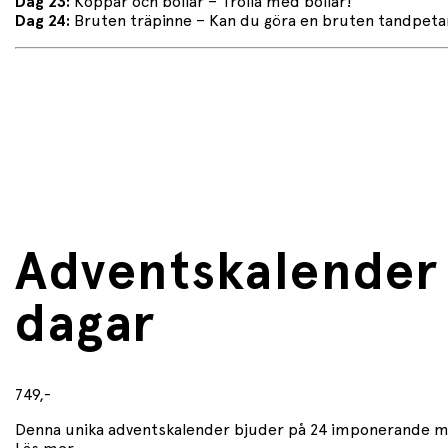
Dag 23:
Koppar och bollar – Trolla med bollar!
Dag 24:
Bruten träpinne – Kan du göra en bruten tandpetar
Adventskalender 
dagar
749,-
Denna unika adventskalender bjuder på 24 imponerande magis