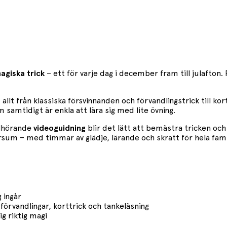
giska trick
– ett för varje dag i december fram till julafton.
: allt från klassiska försvinnanden och förvandlingstrick till 
amtidigt är enkla att lära sig med lite övning.
llhörande
videoguidning
blir det lätt att bemästra tricken och
rsum – med timmar av glädje, lärande och skratt för hela fami
 ingår
 förvandlingar, korttrick och tankeläsning
ig riktig magi