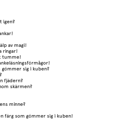
t igen?
ankar!
älp av magi!
 ringar!
sk tumme!
tankeläsningsförmågor!
om gömmer sig i kuben?
?
ån fjädern?
enom skärmen?
kens minne?
ken färg som gömmer sig i kuben!