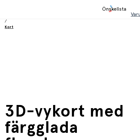
Hem
Önskelista
/
Var
Födelsesdag och fest
/
Kort
3D-vykort med
färgglada