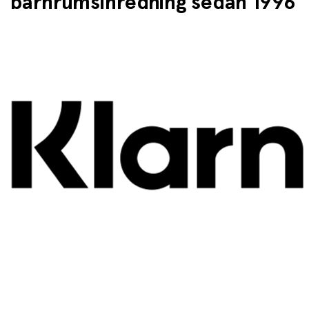
barnrumsinredning sedan 1996