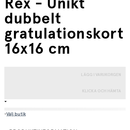
Rex - Unikt
dubbelt
gratulationskort
16x16 cm
LÄGG I VARUKORGEN
KLICKA OCH HÄMTA
-
Välj butik