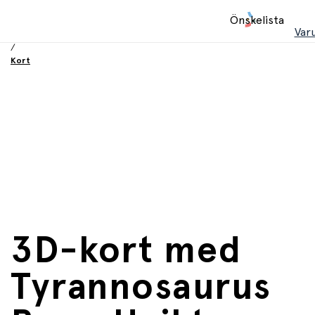
Hem
Önskelista
/
Var
Födelsesdag och fest
/
Kort
3D-kort med
Tyrannosaurus