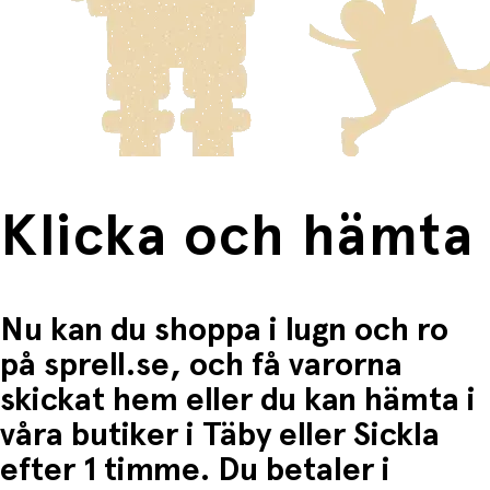
skickas med Posten/Brings tjänst
Home Delivery
. Detta
Du betalar när du hämtar varorna i butiken.
innebär en högre fraktkostnad.
Produkter som omfattas av detta är tydligt märkta, och
frakten för dessa varor visas i kassan.
Fri frakt när du handlar för mer än 1500:-
Klicka och hämta
Nu kan du shoppa i lugn och ro
på sprell.se, och få varorna
skickat hem eller du kan hämta i
våra butiker i Täby eller Sickla
efter 1 timme. Du betaler i