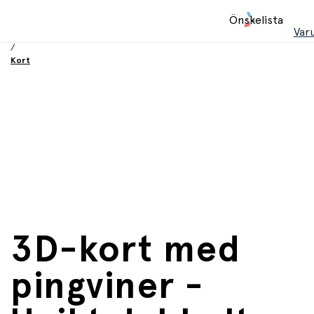
Hem
Önskelista
/
Var
Födelsesdag och fest
/
Kort
3D-kort med
pingviner -