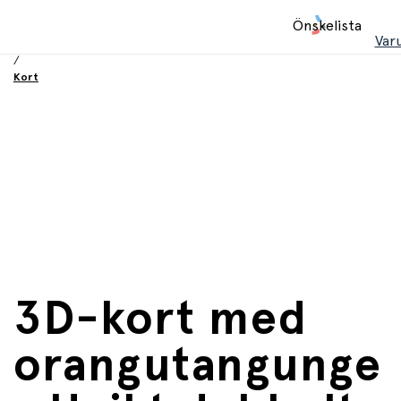
Hem
Önskelista
/
Var
Födelsesdag och fest
/
Kort
3D-kort med
orangutangunge