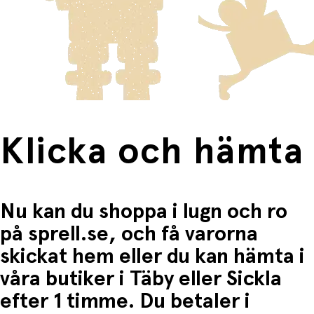
skickas med Posten/Brings tjänst
Home Delivery
. Detta
Du betalar när du hämtar varorna i butiken.
innebär en högre fraktkostnad.
Produkter som omfattas av detta är tydligt märkta, och
frakten för dessa varor visas i kassan.
Fri frakt när du handlar för mer än 1500:-
Klicka och hämta
Nu kan du shoppa i lugn och ro
på sprell.se, och få varorna
skickat hem eller du kan hämta i
våra butiker i Täby eller Sickla
efter 1 timme. Du betaler i