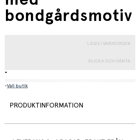
bondgårdsmotiv
LÄGG I VARUKORGEN
KLICKA OCH HÄMTA
-
Välj butik
PRODUKTINFORMATION
Håll snacksen fräscha med detta fina set med små
matlådor med bondgårdsmotiv!