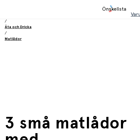
Hem
Önskelista
/
Var
Utrustning och tillbehör
/
Äta och Dricka
/
Matlådor
3 små matlådor
med