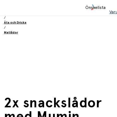
Hem
Önskelista
/
Var
Utrustning och tillbehör
/
Äta och Dricka
/
Matlådor
2x snackslådor
med Mumin,