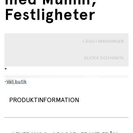
Festligheter
LÄGG I VARUKORGEN
KLICKA OCH HÄMTA
-
Välj butik
PRODUKTINFORMATION
Ett set med två fina snackslådor. Locken är i PP-plast och
är enkla att stänga. Den lilla lådan rymmer 250 ml och