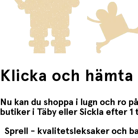
Fri frakt när du handlar för mer än 1500:-
Klicka och hämta
Nu kan du shoppa i lugn och ro på
butiker i Täby eller Sickla efter 
Sprell - kvalitetsleksaker och 