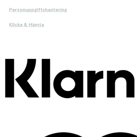
Personuppgiftshantering
Klicka & Hämta