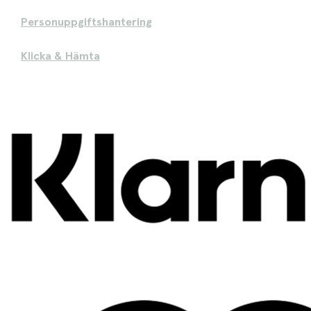
Personuppgiftshantering
Klicka & Hämta