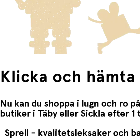
Fri frakt när du handlar för mer än 1500:-
Klicka och hämta
Nu kan du shoppa i lugn och ro på
butiker i Täby eller Sickla efter 
Sprell - kvalitetsleksaker och 