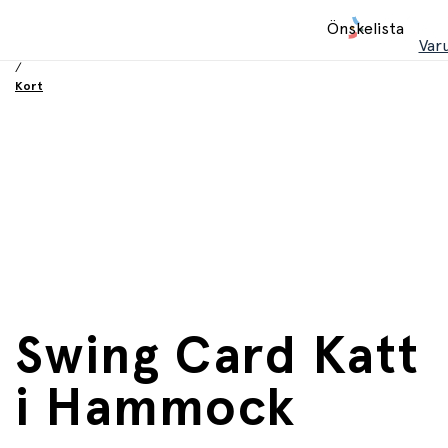
Hem
Önskelista
/
Var
Födelsesdag och fest
/
Kort
Swing Card Katt
i Hammock