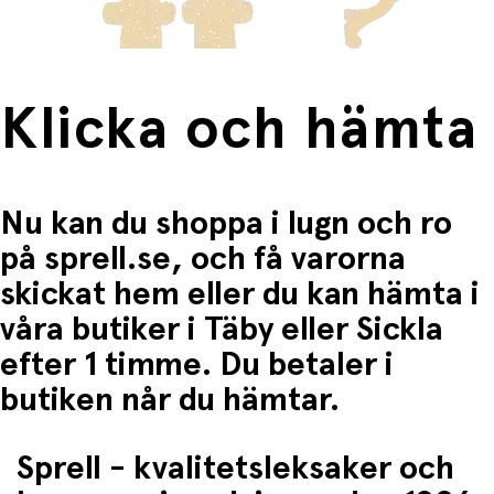
Justerbar huvudomkrets
Med
Scoot & Ride barnhjälm
får du en säker,
användarvänlig och slitstark hjälm som barnet faktiskt
vill använda – varje dag!
Klicka och hämta
Nu kan du shoppa i lugn och ro
på sprell.se, och få varorna
skickat hem eller du kan hämta i
våra butiker i Täby eller Sickla
efter 1 timme. Du betaler i
butiken når du hämtar.
Sprell - kvalitetsleksaker och