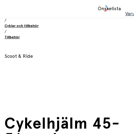
Hem
Önskelista
/
Var
Leksaker
/
Cyklar och tillbehör
/
Tillbehör
Scoot & Ride
Cykelhjälm 45-