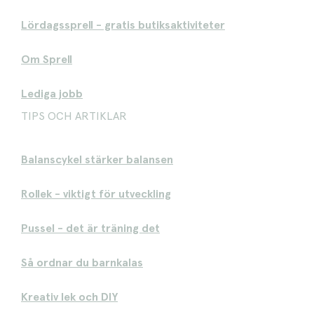
Lördagssprell - gratis butiksaktiviteter
Om Sprell
Lediga jobb
TIPS OCH ARTIKLAR
Balanscykel stärker balansen
Rollek - viktigt för utveckling
Pussel - det är träning det
Så ordnar du barnkalas
Kreativ lek och DIY