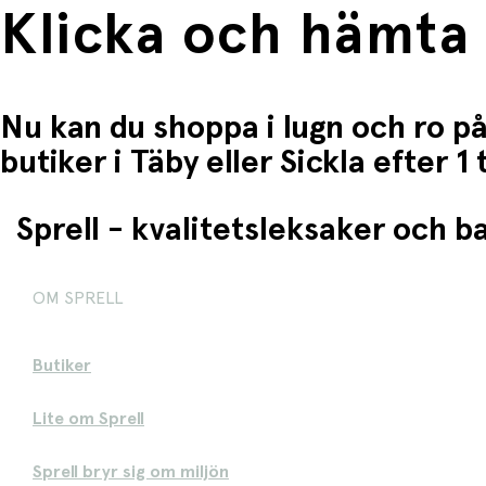
Klicka och hämta
Nu kan du shoppa i lugn och ro på
butiker i Täby eller Sickla efter 
Sprell - kvalitetsleksaker och 
OM SPRELL
Butiker
Lite om Sprell
Sprell bryr sig om miljön