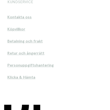
KUNDSERVICE
Kontakta oss
Köpvillkor
Betalning och frakt
Retur och ångerrätt
Personuppgiftshantering
Klicka & Hämta