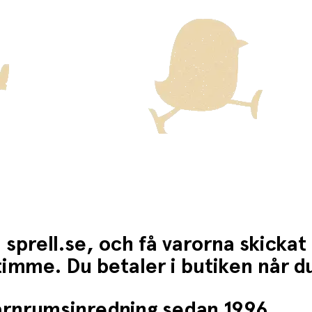
 sprell.se, och få varorna skickat
1 timme. Du betaler i butiken når 
barnrumsinredning sedan 1996