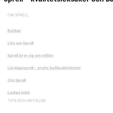
OM SPRELL
Butiker
Lite om Sprell
Sprell bryr sig om miljön
Lördagssprell - gratis butiksaktiviteter
Om Sprell
Lediga jobb
TIPS OCH ARTIKLAR