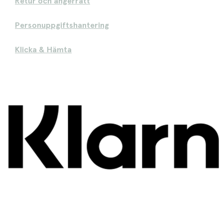
Retur och ångerrätt
Personuppgiftshantering
Klicka & Hämta