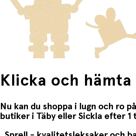
Fri frakt när du handlar för mer än 1500:-
Klicka och hämta
Nu kan du shoppa i lugn och ro på
butiker i Täby eller Sickla efter 
Sprell - kvalitetsleksaker och 