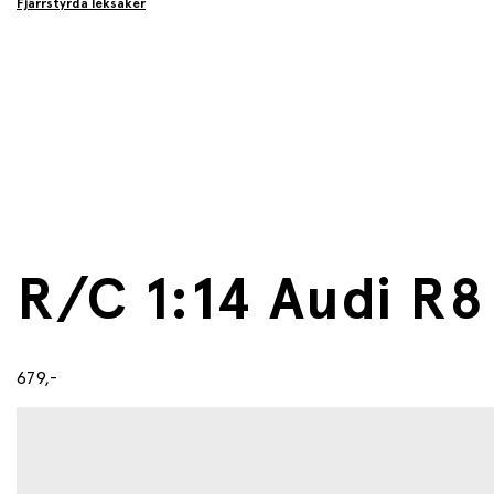
Fjärrstyrda leksaker
R/C 1:14 Audi R
679,-