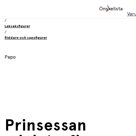
Hem
Önskelista
/
Var
Leksaker
/
Leksaksfigurer
/
Riddare och sagofigurer
Papo
Prinsessan