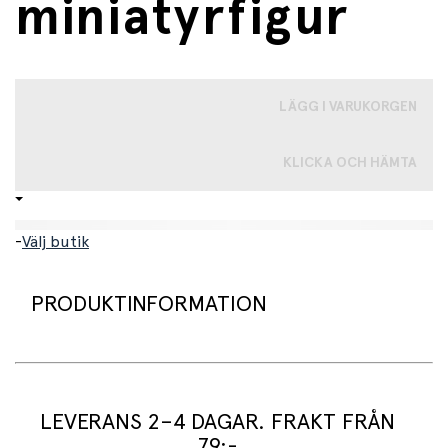
miniatyrfigur
LÄGG I VARUKORGEN
KLICKA OCH HÄMTA
-
Välj butik
PRODUKTINFORMATION
Prinsessan miniatyrfigur
LEVERANS 2–4 DAGAR. FRAKT FRÅN
79:-