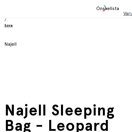
Hem
Önskelista
/
Var
Babyprodukter
/
Sova
Najell
Najell Sleeping
Bag - Leopard