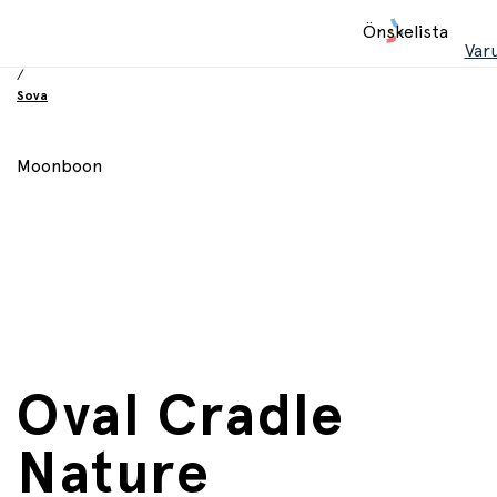
Hem
Önskelista
/
Var
Babyprodukter
/
Sova
Moonboon
Oval Cradle
Nature