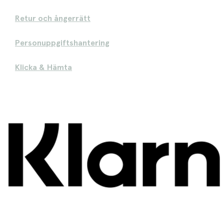
Retur och ångerrätt
Personuppgiftshantering
Klicka & Hämta