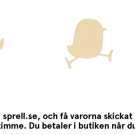
ckas med Posten/Brings tjänst
Home Delivery
. Detta innebär e
ten för dessa varor visas i kassan.
 sprell.se, och få varorna skickat
1 timme. Du betaler i butiken når 