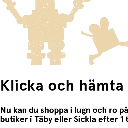
Varor som är för stora för att skickas som vanlig post ski
Du betalar när du hämtar varorna i butiken.
Produkter som omfattas av detta är tydligt märkta, och frak
Fri frakt när du handlar för mer än 1500:-
Klicka och hämta
Nu kan du shoppa i lugn och ro på
butiker i Täby eller Sickla efter 