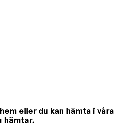
n högre fraktkostnad.
 hem eller du kan hämta i våra
du hämtar.