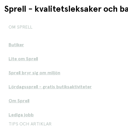
Sprell - kvalitetsleksaker och 
OM SPRELL
Butiker
Lite om Sprell
Sprell bryr sig om miljön
Lördagssprell - gratis butiksaktiviteter
Om Sprell
Lediga jobb
TIPS OCH ARTIKLAR