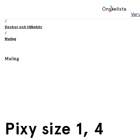
Hem
Önskelista
/
Var
Leksaker
/
Dockor och tillbehör
/
Maileg
Maileg
Pixy size 1, 4