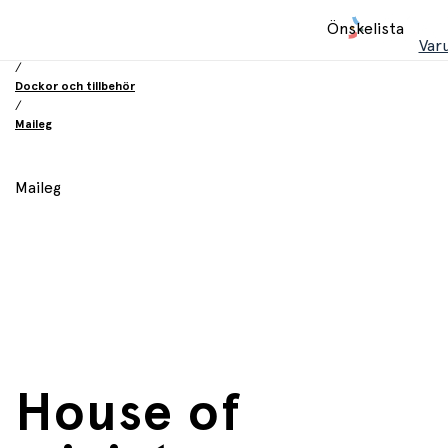
Hem
Önskelista
/
Var
Leksaker
/
Dockor och tillbehör
/
Maileg
Maileg
House of