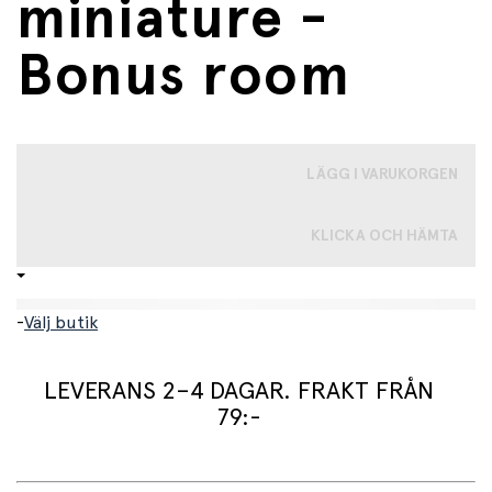
miniature -
Bonus room
LÄGG I VARUKORGEN
KLICKA OCH HÄMTA
-
Välj butik
LEVERANS 2–4 DAGAR. FRAKT FRÅN
79:-