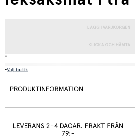
LÄGG I VARUKORGEN
KLICKA OCH HÄMTA
-
Välj butik
PRODUKTINFORMATION
Yoghurt med jordgubbar. En söt liten låda med lock av
trä.
LEVERANS 2–4 DAGAR. FRAKT FRÅN
79:-