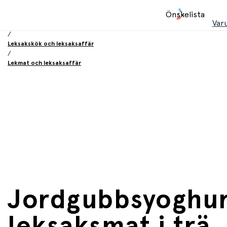
Hem
Önskelista
/
Var
Leksaker
/
Leksakskök och leksaksaffär
/
Lekmat och leksaksaffär
Jordgubbsyoghur
leksaksmat i trä