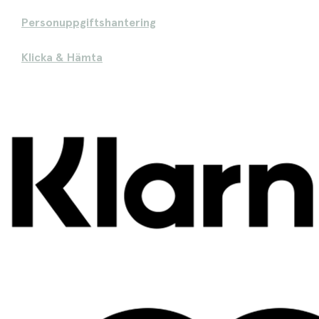
Personuppgiftshantering
Klicka & Hämta