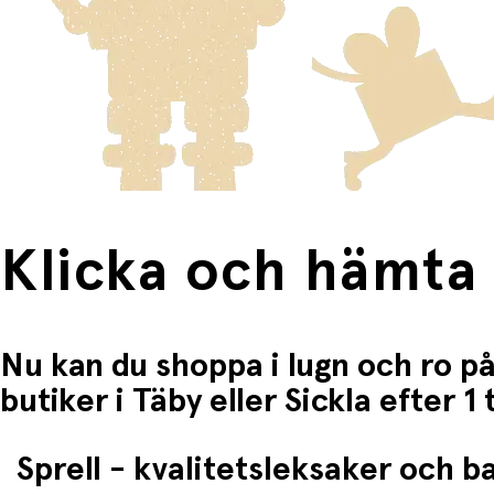
Fri frakt när du handlar för mer än 1500:-
Klicka och hämta
Nu kan du shoppa i lugn och ro på
butiker i Täby eller Sickla efter 
Sprell - kvalitetsleksaker och 