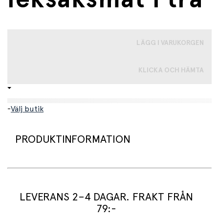
LÄGG I VARUKORGEN
KLICKA OCH HÄMTA
-
Välj butik
PRODUKTINFORMATION
Rolig choklad som passar bra både för lek och i
leksaksköket.
LEVERANS 2–4 DAGAR. FRAKT FRÅN
79:-