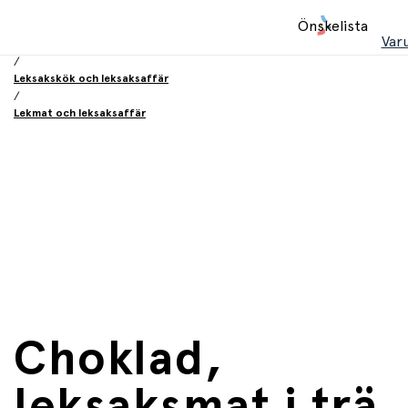
Hem
Önskelista
/
Var
Leksaker
/
Leksakskök och leksaksaffär
/
Lekmat och leksaksaffär
Choklad,
leksaksmat i trä