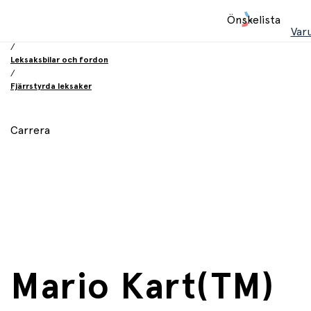
Hem
Önskelista
/
Var
Leksaker
/
Leksaksbilar och fordon
/
Fjärrstyrda leksaker
Carrera
Mario Kart(TM)