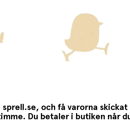
ten för dessa varor visas i kassan.
 sprell.se, och få varorna skickat
1 timme. Du betaler i butiken når 