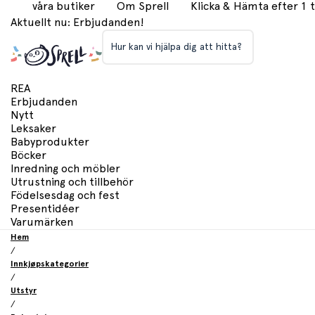
våra butiker
Om Sprell
Klicka & Hämta efter 1
Aktuellt nu: Erbjudanden!
Hur kan vi hjälpa dig att hitta?
REA
Erbjudanden
Nytt
Leksaker
Babyprodukter
Böcker
Inredning och möbler
Utrustning och tillbehör
Födelsesdag och fest
Presentidéer
Varumärken
Hem
/
Innkjøpskategorier
/
Utstyr
/