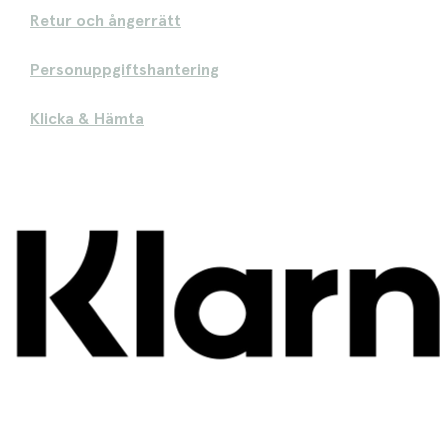
Retur och ångerrätt
Personuppgiftshantering
Klicka & Hämta