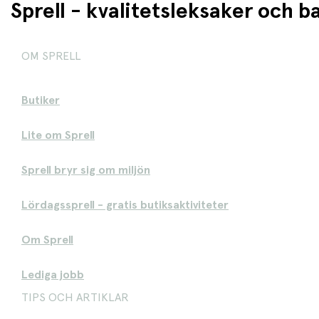
Sprell - kvalitetsleksaker och 
OM SPRELL
Butiker
Lite om Sprell
Sprell bryr sig om miljön
Lördagssprell - gratis butiksaktiviteter
Om Sprell
Lediga jobb
TIPS OCH ARTIKLAR