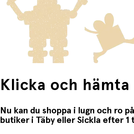
Produkter som omfattas av detta är tydligt märkta, och frak
Fri frakt när du handlar för mer än 1500:-
Klicka och hämta
Nu kan du shoppa i lugn och ro på
butiker i Täby eller Sickla efter 