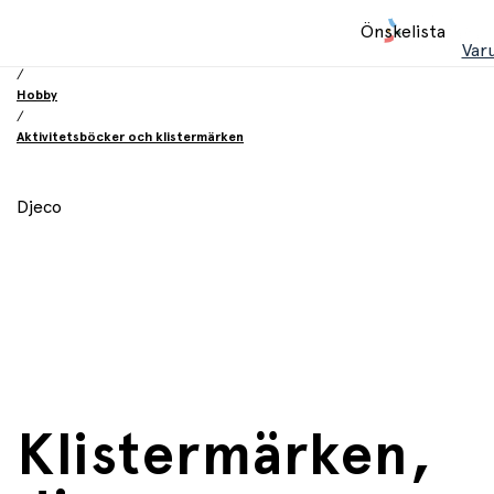
Hem
Önskelista
/
Var
Leksaker
/
Hobby
/
Aktivitetsböcker och klistermärken
Djeco
Klistermärken,