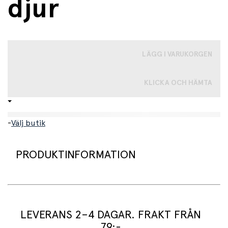
djur
LÄGG I VARUKORGEN
KLICKA OCH HÄMTA
-
Välj butik
PRODUKTINFORMATION
Set med 160 klistermärken fördelat på fyra ark. Här
finns både skogs-, bondgårds- och djungeldjur samt
träd, buskar och växter.
LEVERANS 2–4 DAGAR. FRAKT FRÅN
79:-