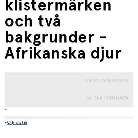
klistermärken
och två
bakgrunder -
Afrikanska djur
LÄGG I VARUKORGEN
KLICKA OCH HÄMTA
-
Välj butik