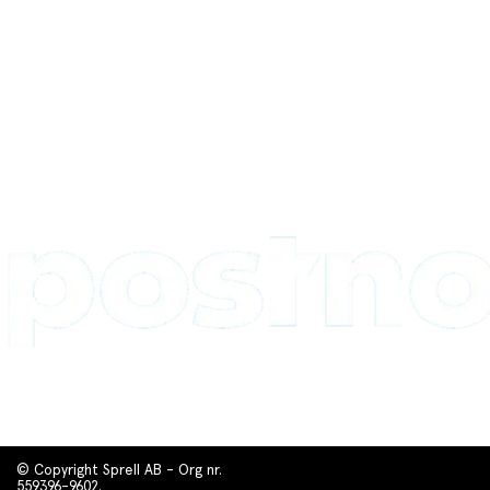
© Copyright Sprell AB - Org nr.
559396-9602.