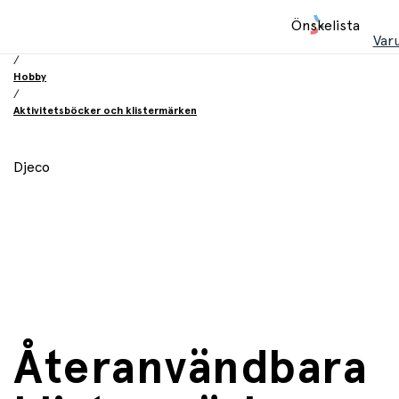
Hem
Önskelista
/
Var
Leksaker
/
Hobby
/
Aktivitetsböcker och klistermärken
Djeco
Återanvändbara